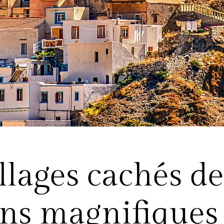
illages cachés d
ons magnifiques