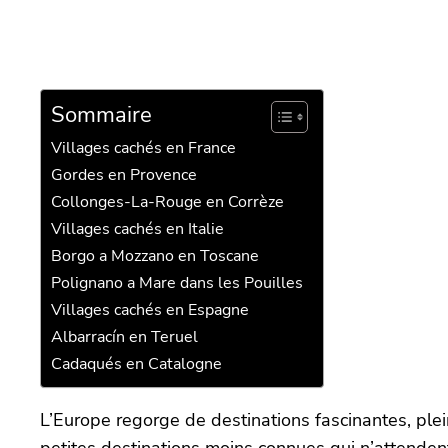
Sommaire
Villages cachés en France
Gordes en Provence
Collonges-La-Rouge en Corrèze
Villages cachés en Italie
Borgo a Mozzano en Toscane
Polignano a Mare dans les Pouilles
Villages cachés en Espagne
Albarracín en Teruel
Cadaqués en Catalogne
L’Europe regorge de destinations fascinantes, ple