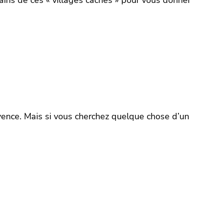
ains de ces « villages cachés » pour vous donner
ovence. Mais si vous cherchez quelque chose d’un