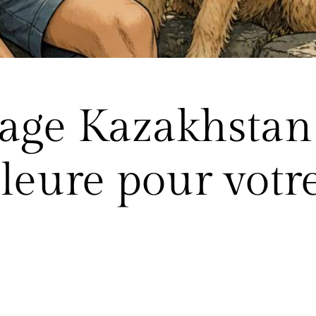
yage Kazakhstan
lleure pour votr