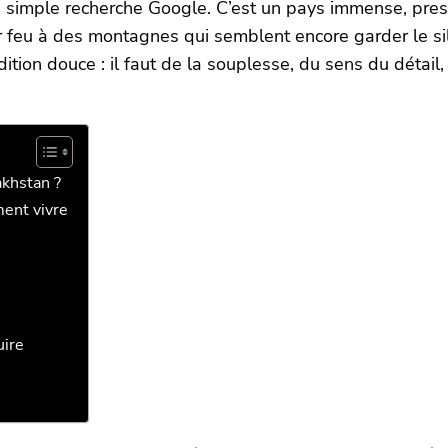
 simple recherche Google. C’est un pays immense, presq
ur feu à des montagnes qui semblent encore garder le s
tion douce : il faut de la souplesse, du sens du détail
akhstan ?
ment vivre
e
uire