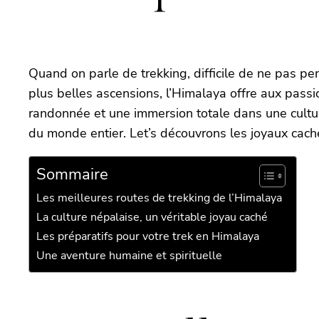
Quand on parle de trekking, difficile de ne pas p
plus belles ascensions, l’Himalaya offre aux passi
randonnée et une immersion totale dans une cultur
du monde entier. Let’s découvrons les joyaux cac
Sommaire
Les meilleures routes de trekking de l’Himalaya
La culture népalaise, un véritable joyau caché
Les préparatifs pour votre trek en Himalaya
Une aventure humaine et spirituelle