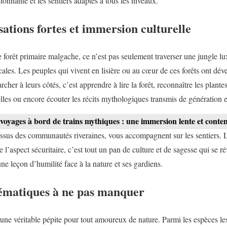
ionnante et les sentiers adaptés à tous les niveaux.
sations fortes et immersion culturelle
forêt primaire malgache, ce n’est pas seulement traverser une jungle luxu
ocales. Les peuples qui vivent en lisière ou au cœur de ces forêts ont dév
her à leurs côtés, c’est apprendre à lire la forêt, reconnaître les plant
elles ou encore écouter les récits mythologiques transmis de génération 
voyages à bord de trains mythiques : une immersion lente et conte
ssus des communautés riveraines, vous accompagnent sur les sentiers. 
 l’aspect sécuritaire, c’est tout un pan de culture et de sagesse qui se ré
e leçon d’humilité face à la nature et ses gardiens.
ématiques à ne pas manquer
une véritable pépite pour tout amoureux de nature. Parmi les espèces l