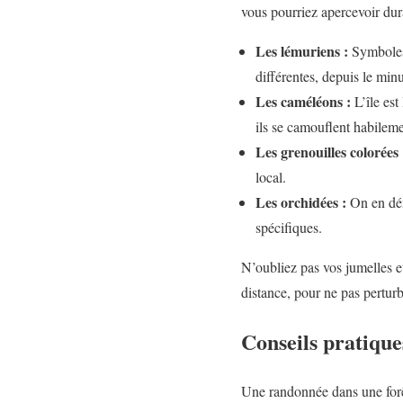
vous pourriez apercevoir dura
Les lémuriens :
Symboles 
différentes, depuis le min
Les caméléons :
L’île est
ils se camouflent habileme
Les grenouilles colorées 
local.
Les orchidées :
On en dén
spécifiques.
N’oubliez pas vos jumelles et
distance, pour ne pas perturbe
Conseils pratique
Une randonnée dans une forê