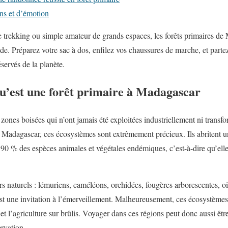
ns et d’émotion
trekking ou simple amateur de grands espaces, les forêts primaires de
de. Préparez votre sac à dos, enfilez vos chaussures de marche, et partez
éservés de la planète.
’est une forêt primaire à Madagascar
 zones boisées qui n’ont jamais été exploitées industriellement ni trans
 Madagascar, ces écosystèmes sont extrêmement précieux. Ils abritent u
90 % des espèces animales et végétales endémiques, c’est-à-dire qu’elles
ors naturels : lémuriens, caméléons, orchidées, fougères arborescentes,
t une invitation à l’émerveillement. Malheureusement, ces écosystèmes 
et l’agriculture sur brûlis. Voyager dans ces régions peut donc aussi être
ervation.