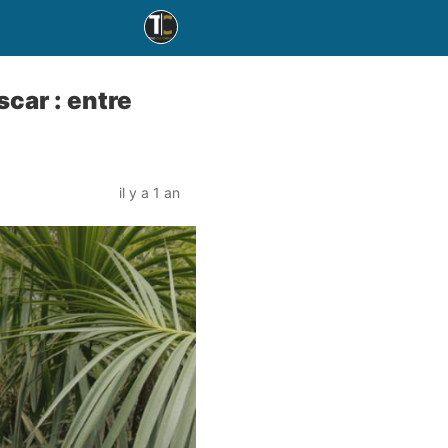
car : entre
il y a 1 an