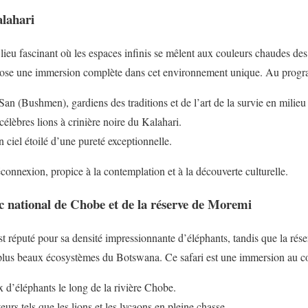
lahari
 lieu fascinant où les espaces infinis se mêlent aux couleurs chaudes de
opose une immersion complète dans cet environnement unique. Au prog
an (Bushmen), gardiens des traditions et de l’art de la survie en milieu 
célèbres lions à crinière noire du Kalahari.
 ciel étoilé d’une pureté exceptionnelle.
connexion, propice à la contemplation et à la découverte culturelle.
c national de Chobe et de la réserve de Moremi
t réputé pour sa densité impressionnante d’éléphants, tandis que la rés
lus beaux écosystèmes du Botswana. Ce safari est une immersion au cœ
 d’éléphants le long de la rivière Chobe.
urs tels que les lions et les lycaons en pleine chasse.