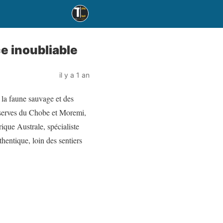
e inoubliable
il y a 1 an
 la faune sauvage et des
réserves du Chobe et Moremi,
que Australe, spécialiste
hentique, loin des sentiers