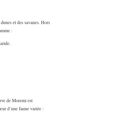
s dunes et des savanes. Hors
ramme :
aride.
erve de Moremi est
ur d’une faune variée :