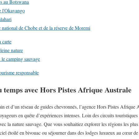
les au Botswana
e l'Okavango
lahari
c national de Chobe et de la réserve de Moremi
 carte
leine nature
c le camping sauvage
ourisme responsable
u temps avec Hors Pistes Afrique Australe
rain et d’un réseau de guides chevronnés, l’agence Hors Pistes Afrique 
oyageurs en quête d’expériences intenses. Loin des circuits touristiques t
avec la nature sauvage. Que vous souhaitiez explorer les régions les pl
ciel étoilé en bivouac ou séjourner dans des lodges luxueux au cœur de