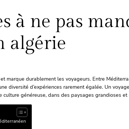
es à ne pas man
 algérie
ne et marque durablement les voyageurs. Entre Méditerra
e une diversité d’expériences rarement égalée. Un voya
une culture généreuse, dans des paysages grandioses et
méditerranéen