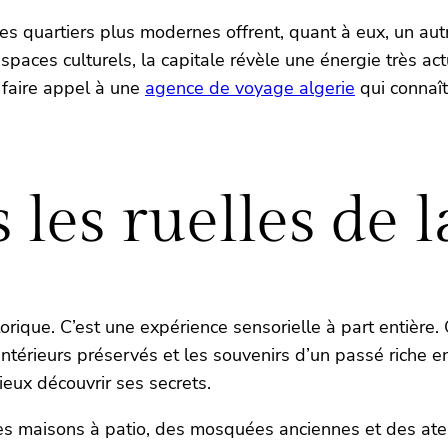
les quartiers plus modernes offrent, quant à eux, un aut
 espaces culturels, la capitale révèle une énergie très a
e faire appel à une
agence de voyage algerie
qui connaît
 les ruelles de 
orique. C’est une expérience sensorielle à part entière.
s intérieurs préservés et les souvenirs d’un passé rich
eux découvrir ses secrets.
es maisons à patio, des mosquées anciennes et des ateli